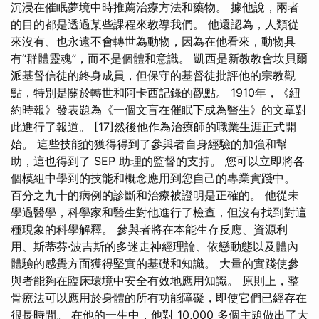
沉浸在催眠夢境中時推薦治療方法和藥物。 據他說，兩者
的目的都是透過某些課程來教導我們。 他還認為，人類從
來沒有、也永遠不會轉世為動物，因為在他看來，動物具
有“群體靈魂”，而不是個體和意識。 凱西是新教教會坎貝爾
派基督信徒的終身成員，但保守的基督徒批評他的宗教觀
點，特別是關於轉世和阿卡西記錄的觀點。 1910年，《紐
約時報》發表題為《一個文盲在催眠下成為醫生》的文章對
此進行了報道。 [17]然後他作為治療師的職業生涯正式開
始。 這些技能的獲得得到了參與者自身經驗的加強和幫
助，這也得到了 SEP 助理的監督的支持。 您可以立即將各
個模組中學到的技能和概念應用到您自己的專業實踐中。
百分之九十的病例的診斷和治療被證明是正確的。 他從未
學過醫學，科學家和醫生對他進行了檢查，但沒有找到對這
種現象的科學解釋。 參與者將在本能生存反應、資源利
用、斯蒂芬·波吉斯的多迷走神經理論、依戀動態以及體內
體驗的感覺方面獲得堅實的基礎和知識。 大量的實踐使參
與者能夠在臨床環境中安全有效地應用知識。 原則上，整
骨療法可以應用於身體的所有功能障礙，即使它們已經存在
很長時間。 在他的一生中，他對 10,000 多個主題做出了大