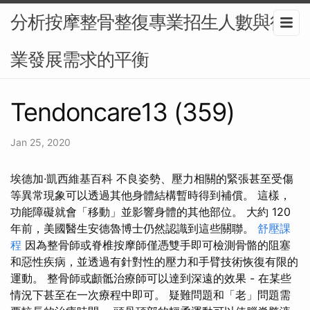
分析按摩整骨整復專業招生人數與行
業發展需求的平衡
Tendoncare13 (359)
Jan 25, 2020
埃德加·凱西維基百科 不良姿勢、壓力相關的緊張甚至受傷
等異常現象可以透過其他身體結構暫時得到補償。 這樣，
功能障礙就會「移動」並影響身體的其他部位。 大約 120
年前，美國醫生安德魯博士仍然認識到這些關聯。
舒壓課
程
因為整骨師或脊椎按摩師僅憑雙手即可檢測骨骼的阻塞
和惡性疾病，並透過有針對性的壓力和手臂技術恢復有限的
運動。 整骨師或顱骶治療師可以達到深遠的效果 - 在某些
情況下甚至在一次療程中即可。 疑難問題和「老」問題需