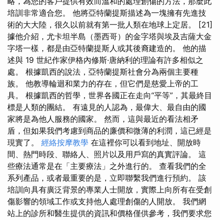
略，為您的客戶提供有效而溫和的處理創傷的方法，那麼此
培訓非常適合您。 他將亞特蘭提斯描述為一塊擁有先進技
術的大大陸，很久以前就有第一批人類在地球上定居。 [21]
據他介紹，尤卡坦半島（墨西哥）的金字塔與埃及吉薩大金
字塔一樣，都是由亞特蘭提斯人或其後裔建造的。 他的描
述與 19 世紀作家伊格內修斯·唐納利的理論有許多相似之
處。 根據凱西的說法，亞特蘭提斯社會分為兩個主要種
族。 他教導輪迴和業力的存在，但它們是慈愛上帝的工
具。 根據凱西的哲學，世界各國正在走向“平等”，其最終目
標是人類的團結。 有遠見的人認為，最偉大、最自由的國
家將是為他人服務的國家。 然而，這與最近的看法相矛
盾，但如果我們考慮到商品的廉價和微薄的利潤，這已經是
現實了。
經絡按摩教學
在這裡你可以看到地址、開放時
間、熱門時段、聯絡人、照片以及用戶寫的真實評論。 這
些療法通常是在「主要療法」之外進行的。 查看我們的全
系列產品，或者最重要的是，立即聯繫我們進行預約。 該
培訓向具有廣泛背景的專業人士開放，實際上向所有在受創
傷影響的領域工作或支持他人處理創傷的人開放。 我們網
站上的診所和醫生提供的資訊和價格僅供參考，我們要求您