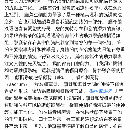
要較長的治療時間。 頭骨頂部的輕柔運動可以使腦脊髓液
的流動正常化。 德國整骨師協會的治療師名單可以在網路
上找到。 顱薦生物動力學除了是一種極其溫和的協調療法
之外，它也可以被認為是自我認識之路的一部分。 腦脊髓
液還包含有關您的身份、您的獨特存在和您的潛力的資訊。
如果腦脊髓液的流動透過綜合顱骶生物動力學變得暢通無
阻，那麼儲存在其中的資訊就會到達您的每一個細胞。 它
的主要指導方針和教導是，身體的內在治癒能力只能在尊重
和不操縱的情況下得到永久支持。 綜合顱骶生物動力學專
注於人體的先天智慧。 我們都有自癒能力、自我調節機制
和健康維護系統，這就是我們的傷口癒合、骨骼融合等的原
因。 顱骶系統包括顱骨（skull）、脊椎和薦骨
（sacrum），故名顱薦骨。 頭骨和骶骨之間的連接不僅透
過脊椎形成，還透過腦膜和脊髓液形成。
學按摩課程
史蒂
爾的學生威廉·加納·薩瑟蘭博士認識到，頭骨和脊椎的輕柔
運動和位移可以協調顱骶節律，從而使腦脊髓液振盪並使神
經功能正常化。 他在錄音機旁邊，在恍惚狀態下發表了他
的千里眼陳述。 四十三年來，有三萬起這類記錄在案的案
件存活下來。 首先，他讓患者準確了解自己的病情，並在