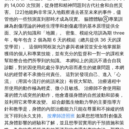
約 14,000 次預測，從身體和精神問題到古代社會和自然災
害。 [22]他能夠非常深入地觀察過去甚至未來的事件，儘
管他的一些預測直到那時才成為現實。 軀體體驗Ⓡ專業訓
練為創傷理論的神經生理學和創傷處理的基本原理提供全
面、深入的知識和「地圖」。 密集、模組化培訓為期 three
年，每年包含 2 個為期 6 天的模組（總共提供 36 天的課
堂學習）。 這個時間框架允許參與者練習並安全地掌握新
獲得的個人和專業技能，並有充分的監督和一對一的課程來
幫助整合他們所學到的知識。 本網站上的資訊不適合自我
診斷，對於因使用此處分享的內容而產生的健康問題，本網
站的經營者不承擔任何責任。 這對於發現自己、進入「心
流」（用當今流行的術語來說）有很大幫助。 治療過程中
所使用的動作極為輕柔、微小且敏感。 治療師不會使用顯
著的體力或突然的動作，他會遵循身體的自然波動和節奏，
並利用它來帶來改變。 綜合顱骶生物動力學的主要指導方
針和教學是，身體的內部治癒能力只能在尊重和不操縱的情
況下得到永久支持。
按摩師證照班
如果您想增加對創傷及
其身體影響的經驗和了解，並且想學習實用的干預措施和策