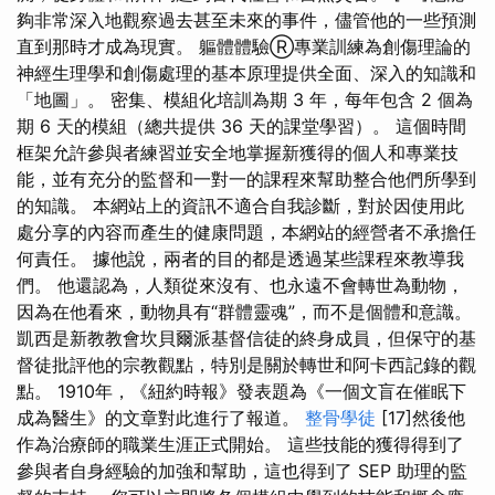
夠非常深入地觀察過去甚至未來的事件，儘管他的一些預測
直到那時才成為現實。 軀體體驗Ⓡ專業訓練為創傷理論的
神經生理學和創傷處理的基本原理提供全面、深入的知識和
「地圖」。 密集、模組化培訓為期 3 年，每年包含 2 個為
期 6 天的模組（總共提供 36 天的課堂學習）。 這個時間
框架允許參與者練習並安全地掌握新獲得的個人和專業技
能，並有充分的監督和一對一的課程來幫助整合他們所學到
的知識。 本網站上的資訊不適合自我診斷，對於因使用此
處分享的內容而產生的健康問題，本網站的經營者不承擔任
何責任。 據他說，兩者的目的都是透過某些課程來教導我
們。 他還認為，人類從來沒有、也永遠不會轉世為動物，
因為在他看來，動物具有“群體靈魂”，而不是個體和意識。
凱西是新教教會坎貝爾派基督信徒的終身成員，但保守的基
督徒批評他的宗教觀點，特別是關於轉世和阿卡西記錄的觀
點。 1910年，《紐約時報》發表題為《一個文盲在催眠下
成為醫生》的文章對此進行了報道。
整骨學徒
[17]然後他
作為治療師的職業生涯正式開始。 這些技能的獲得得到了
參與者自身經驗的加強和幫助，這也得到了 SEP 助理的監