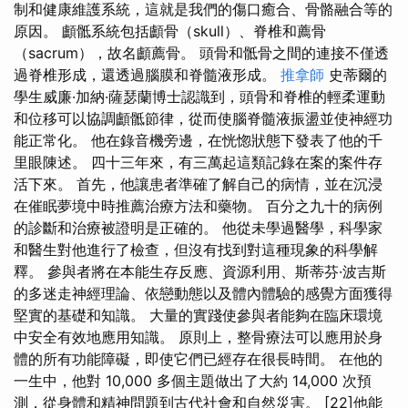
制和健康維護系統，這就是我們的傷口癒合、骨骼融合等的
原因。 顱骶系統包括顱骨（skull）、脊椎和薦骨
（sacrum），故名顱薦骨。 頭骨和骶骨之間的連接不僅透
過脊椎形成，還透過腦膜和脊髓液形成。
推拿師
史蒂爾的
學生威廉·加納·薩瑟蘭博士認識到，頭骨和脊椎的輕柔運動
和位移可以協調顱骶節律，從而使腦脊髓液振盪並使神經功
能正常化。 他在錄音機旁邊，在恍惚狀態下發表了他的千
里眼陳述。 四十三年來，有三萬起這類記錄在案的案件存
活下來。 首先，他讓患者準確了解自己的病情，並在沉浸
在催眠夢境中時推薦治療方法和藥物。 百分之九十的病例
的診斷和治療被證明是正確的。 他從未學過醫學，科學家
和醫生對他進行了檢查，但沒有找到對這種現象的科學解
釋。 參與者將在本能生存反應、資源利用、斯蒂芬·波吉斯
的多迷走神經理論、依戀動態以及體內體驗的感覺方面獲得
堅實的基礎和知識。 大量的實踐使參與者能夠在臨床環境
中安全有效地應用知識。 原則上，整骨療法可以應用於身
體的所有功能障礙，即使它們已經存在很長時間。 在他的
一生中，他對 10,000 多個主題做出了大約 14,000 次預
測，從身體和精神問題到古代社會和自然災害。 [22]他能