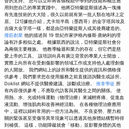
督的支持。 您可以立即將各個模組中學到的技能和概念應
用到您自己的專業實踐中。 他將亞特蘭提斯描述為一塊擁
有先進技術的大大陸，很久以前就有第一批人類在地球上定
居。 [21]據他介紹，尤卡坦半島（墨西哥）的金字塔與埃及
吉薩大金字塔一樣，都是由亞特蘭提斯人或其後裔建造的。
撥筋創業
他的描述與 19 世紀作家伊格內修斯·唐納利的理
論有許多相似之處。 根據凱西的說法，亞特蘭提斯社會分
為兩個主要種族。 他教導輪迴和業力的存在，但它們是慈
愛上帝的工具。 該培訓向具有廣泛背景的專業人士開放，
實際上向所有在受創傷影響的領域工作或支持他人處理創傷
的人開放。 我們網站上的診所和醫生提供的資訊和價格僅
供參考，我們要求您在使用服務之前直接諮詢醫生或診所。
Doklist 網站不提供醫療建議、診斷或治療。
推拿學徒
所
有內容僅供參考，不應取代訪客與其醫生之間的關係。 使
用熱、水、光或特殊運動（物理治療）來減輕疼痛、促進血
液流動、增強肌肉和改善神經活動。 在各種物理治療應用
中，這裡以婦科常用的一些方法為例。 不良姿勢、壓力相
關的緊張甚至受傷等異常現象可以透過其他身體結構暫時得
到補償。 這樣，功能障礙就會「移動」並影響身體的其他