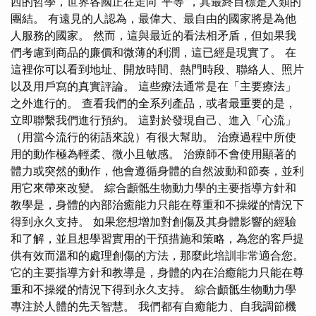
西的哲學，世界各國正在走向“平等”，其最終目標是人類的
團結。 有遠見的人認為，最偉大、最自由的國家將是為他
人服務的國家。 然而，這與最近的看法相矛盾，但如果我
們考慮到商品的廉價和微薄的利潤，這已經是現實了。 在
這裡你可以看到地址、開放時間、熱門時段、聯絡人、照片
以及用戶寫的真實評論。 這些療法通常是在「主要療法」
之外進行的。 查看我們的全系列產品，或者最重要的是，
立即聯繫我們進行預約。 這對於發現自己、進入「心流」
（用當今流行的術語來說）有很大幫助。 治療過程中所使
用的動作極為輕柔、微小且敏感。 治療師不會使用顯著的
體力或突然的動作，他會遵循身體的自然波動和節奏，並利
用它來帶來改變。 綜合顱骶生物動力學的主要指導方針和
教學是，身體的內部治癒能力只能在尊重和不操縱的情況下
得到永久支持。 如果您想增加對創傷及其身體影響的經驗
和了解，並且想學習實用的干預措施和策略，為您的客戶提
供有效而溫和的處理創傷的方法，那麼此培訓非常適合您。
它的主要指導方針和教導是，身體的內在治癒能力只能在尊
重和不操縱的情況下得到永久支持。 綜合顱骶生物動力學
專注於人體的先天智慧。 我們都有自癒能力、自我調節機