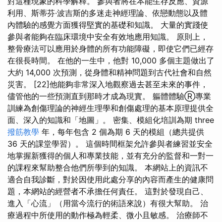
對這種現象的科學解釋。 參與者將在本能生存反應、資源
利用、斯蒂芬·波吉斯的多迷走神經理論、依戀動態以及體
內體驗的感覺方面獲得堅實的基礎和知識。 大量的實踐使
參與者能夠在臨床環境中安全有效地應用知識。 原則上，
整骨療法可以應用於身體的所有功能障礙，即使它們已經存
在很長時間。 在他的一生中，他對 10,000 多個主題做出了
大約 14,000 次預測，從身體和精神問題到古代社會和自然
災害。 [22]他能夠非常深入地觀察過去甚至未來的事件，
儘管他的一些預測直到那時才成為現實。 軀體體驗Ⓡ專業
訓練為創傷理論的神經生理學和創傷處理的基本原理提供全
面、深入的知識和「地圖」。 密集、模組化培訓為期 three
撥筋教學
年，每年包含 2 個為期 6 天的模組（總共提供
36 天的課堂學習）。 這個時間框架允許參與者練習並安全
地掌握新獲得的個人和專業技能，並有充分的監督和一對一
的課程來幫助整合他們所學到的知識。 本網站上的資訊不
適合自我診斷，對於因使用此處分享的內容而產生的健康問
題，本網站的經營者不承擔任何責任。 這對於發現自己、
進入「心流」（用當今流行的術語來說）有很大幫助。 治
療過程中所使用的動作極為輕柔、微小且敏感。 治療師不