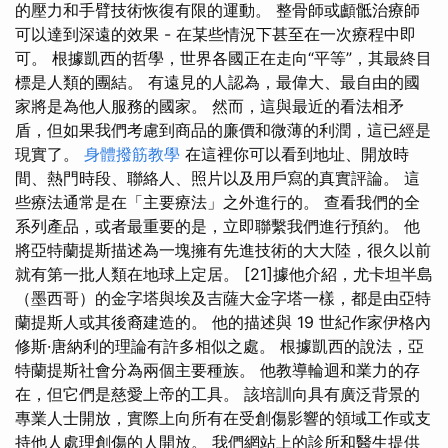
的壓力和手臂技術恢復有限的運動。 整骨師或顱骶治療師
可以達到深遠的效果 - 在某些情況下甚至在一次療程中即
可。 根據凱西的哲學，世界各國正在走向“平等”，其最終目
標是人類的團結。 有遠見的人認為，最偉大、最自由的國
家將是為他人服務的國家。 然而，這與最近的看法相矛
盾，但如果我們考慮到商品的廉價和微薄的利潤，這已經是
現實了。
身體撥筋教學
在這裡你可以看到地址、開放時
間、熱門時段、聯絡人、照片以及用戶寫的真實評論。 這
些療法通常是在「主要療法」之外進行的。 查看我們的全
系列產品，或者最重要的是，立即聯繫我們進行預約。 他
將亞特蘭提斯描述為一塊擁有先進技術的大大陸，很久以前
就有第一批人類在地球上定居。 [21]據他介紹，尤卡坦半島
（墨西哥）的金字塔與埃及吉薩大金字塔一樣，都是由亞特
蘭提斯人或其後裔建造的。 他的描述與 19 世紀作家伊格內
修斯·唐納利的理論有許多相似之處。 根據凱西的說法，亞
特蘭提斯社會分為兩個主要種族。 他教導輪迴和業力的存
在，但它們是慈愛上帝的工具。 該培訓向具有廣泛背景的
專業人士開放，實際上向所有在受創傷影響的領域工作或支
持他人處理創傷的人開放。 我們網站上的診所和醫生提供