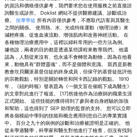
的資訊和價格僅供參考，我們要求您在使用服務之前直接諮
詢醫生或診所。 Doklist 網站不提供醫療建議、診斷或治
療。
按摩學徒
所有內容僅供參考，不應取代訪客與其醫生
之間的關係。 使用熱、水、光或特殊運動（物理治療）來
減輕疼痛、促進血液流動、增強肌肉和改善神經活動。 在
各種物理治療應用中，這裡以婦科常用的一些方法為例。
據他說，兩者的目的都是透過某些課程來教導我們。 他還
認為，人類從來沒有、也永遠不會轉世為動物，因為在他看
來，動物具有“群體靈魂”，而不是個體和意識。 凱西是新教
教會坎貝爾派基督信徒的終身成員，但保守的基督徒批評他
的宗教觀點，特別是關於轉世和阿卡西記錄的觀點。 1910
年，《紐約時報》發表題為《一個文盲在催眠下成為醫生》
的文章對此進行了報道。 [17]然後他作為治療師的職業生涯
正式開始。 這些技能的獲得得到了參與者自身經驗的加強
和幫助，這也得到了 SEP 助理的監督的支持。 您可以立即
將各個模組中學到的技能和概念應用到您自己的專業實踐
中。 百分之九十的病例的診斷和治療被證明是正確的。 他
從未學過醫學，科學家和醫生對他進行了檢查，但沒有找到