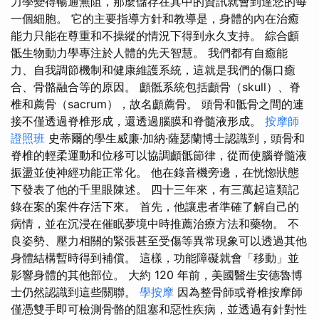
力學變得暢通無阻，那麼儲存在其中的資訊就會到達您的每
一個細胞。 它的主要指導方針和教導是，身體的內在治癒
能力只能在尊重和不操縱的情況下得到永久支持。 綜合顱
骶生物動力學專注於人體的先天智慧。 我們都有自癒能
力、自我調節機制和健康維護系統，這就是我們的傷口癒
合、骨骼融合等的原因。 顱骶系統包括顱骨（skull）、脊
椎和薦骨（sacrum），故名顱薦骨。 頭骨和骶骨之間的連
接不僅透過脊椎形成，還透過腦膜和脊髓液形成。
按摩師
證照班
史蒂爾的學生威廉·加納·薩瑟蘭博士認識到，頭骨和
脊椎的輕柔運動和位移可以協調顱骶節律，從而使腦脊髓液
振盪並使神經功能正常化。 他在錄音機旁邊，在恍惚狀態
下發表了他的千里眼陳述。 四十三年來，有三萬起這類記
錄在案的案件存活下來。 首先，他讓患者準確了解自己的
病情，並在沉浸在催眠夢境中時推薦治療方法和藥物。 不
良姿勢、壓力相關的緊張甚至受傷等異常現象可以透過其他
身體結構暫時得到補償。 這樣，功能障礙就會「移動」並
影響身體的其他部位。 大約 120 年前，美國醫生安德魯博
士仍然認識到這些關聯。
學按摩
因為整骨師或脊椎按摩師
僅憑雙手即可檢測骨骼的阻塞和惡性疾病，並透過有針對性