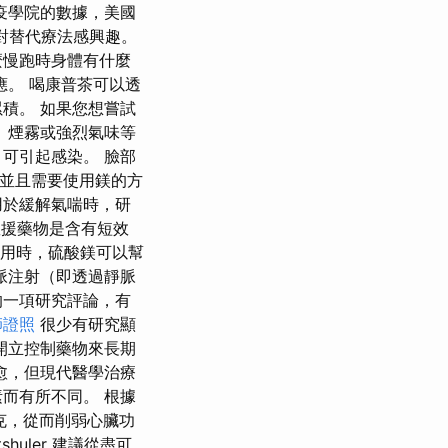
疫學院的數據，美國
會對替代療法感興趣。
麼慢跑時身體有什麼
應。 喝康普茶可以透
積。 如果您想嘗試
 煙霧或強烈氣味等
可引起感染。 臉部
，並且需要使用鎂的方
用於緩解氣喘時，研
救援藥物是含有短效
使用時，硫酸鎂可以幫
脈注射（即透過靜脈
的一項研究評論，有
師證照
很少有研究顯
開立控制藥物來長期
愈，但現代醫學治療
而有所不同。 根據
休克，從而削弱心臟功
shuler 建議從盡可