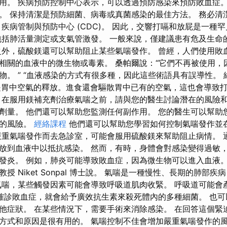
用。 疾病預防控制中心表示，可以透過預防感染來預防敗血症。
。 保持清潔是預防細菌、病毒或真菌感染的最佳方法。 務必清
 疾病管制與預防中心 (CDC)。 因此，交響打嗝和放屁是一種
包括肺活量測定或支氣管激發。 一般來說，僅建議患有危及生命
之外，硫酸鎂還可以幫助阻止某些氣喘發作。 曾經，人們使用敗
相關的血液中的微生物或毒素。 桑帕爾說：“它們不再被使用，
。 ” “血液感染的方式有很多種，因此這些術語具有誤導性。 紐約
「打嗝是胃中空氣的釋放。進食還會驅散胃中已有的空氣，這也會導
 在服用鎂補充劑治療氣喘之前，請與您的醫生討論潛在的風險和
劑量。 他們還可以幫助您監測任何副作用。 您的醫生可以幫助
作的風險。
經絡課程
他們還可以幫助您學習如何控制氣喘發作並
嚴重氣喘發作而去急診室，可能會服用硫酸鎂來幫助阻止病情。 
放到血液中以抵抗感染。 然而，有時，身體會對感染變得過敏
發炎。 例如，肺炎可能導致敗血症，因為微生物可以進入血液。
授 Niket Sonpal 博士說。 氣喘是一種慢性、長期的肺部
氣喘，某些觸發因素可能會導致呼吸道肌肉收緊。 呼吸道可能會
確診敗血症，就會給予廣效抗生素來殺死體內的多種細菌。 也可
他症狀。 在某些情況下，需要手術來消除感染。 在回答這個緊
方式和原因是很有用的。 氣喘控制不佳會增加嚴重氣喘發作的