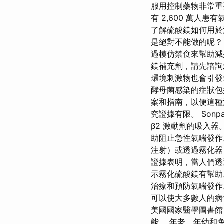
服用控制藥物非常重
有 2,600 萬
了解硫酸鎂如何用於
是絕對不能做的呢？
過模仿禁食來幫助減
鎂補充劑，請先諮詢
環境刺激物也會引發
酵母菌感染的症狀包
案和指南，以便這種
究證據有限。 Son
β2 激動劑的吸入
助阻止急性氣喘發作
注射）或透過霧化器
證據表明，當人們透
示霧化硫酸鎂有幫助
治療和預防氣喘發作
可以使大多數人的病
美國國家醫學圖書館
能。 年老、年幼和