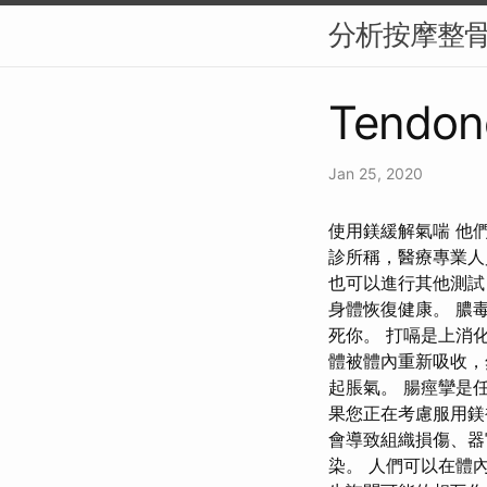
分析按摩整
Tendon
Jan 25, 2020
使用鎂緩解氣喘 他
診所稱，醫療專業人
也可以進行其他測試
身體恢復健康。 膿
死你。 打嗝是上消
體被體內重新吸收，
起脹氣。 腸痙攣是
果您正在考慮服用鎂
會導致組織損傷、器
染。 人們可以在體