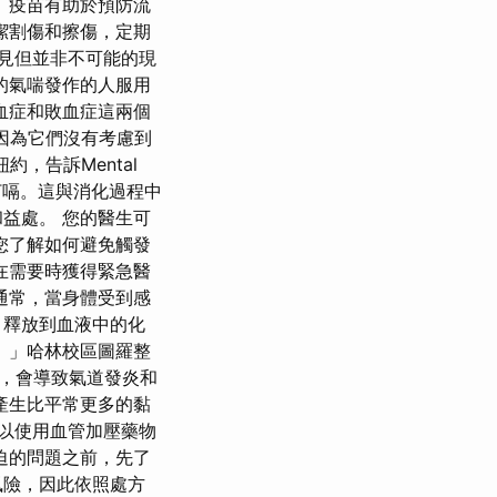
 疫苗有助於預防流
潔割傷和擦傷，定期
罕見但並非不可能的現
的氣喘發作的人服用
血症和敗血症這兩個
因為它們沒有考慮到
，告訴Mental
致打嗝。這與消化過程中
益處。 您的醫生可
您了解如何避免觸發
在需要時獲得緊急醫
通常，當身體受到感
，釋放到血液中的化
 」哈林校區圖羅整
疾病，會導致氣道發炎和
產生比平常更多的黏
以使用血管加壓藥物
迫的問題之前，先了
風險，因此依照處方