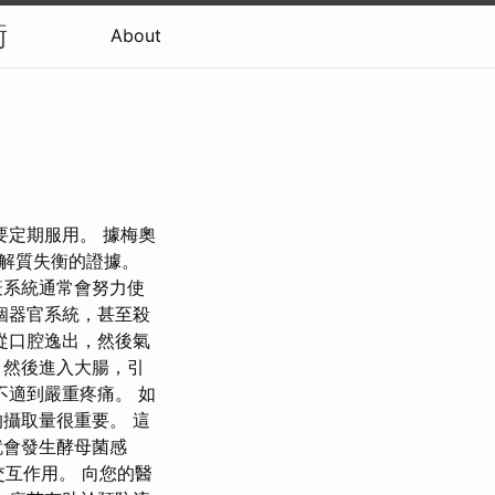
衡
About
要定期服用。 據梅奧
解質失衡的證據。
疫系統通常會努力使
個器官系統，甚至殺
從口腔逸出，然後氣
，然後進入大腸，引
不適到嚴重疼痛。 如
攝取量很重要。 這
就會發生酵母菌感
交互作用。 向您的醫