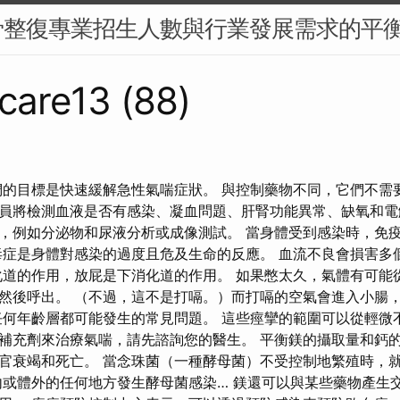
骨整復專業招生人數與行業發展需求的平
care13 (88)
們的目標是快速緩解急性氣喘症狀。 與控制藥物不同，它們不需
員將檢測血液是否有感染、凝血問題、肝腎功能異常、缺氧和電
，例如分泌物和尿液分析或成像測試。 當身體受到感染時，免
毒症是身體對感染的過度且危及生命的反應。 血流不良會損害多
化道的作用，放屁是下消化道的作用。 如果憋太久，氣體有可能
然後呼出。 （不過，這不是打嗝。）而打嗝的空氣會進入小腸
任何年齡層都可能發生的常見問題。 這些痙攣的範圍可以從輕微
補充劑來治療氣喘，請先諮詢您的醫生。 平衡鎂的攝取量和鈣的
官衰竭和死亡。 當念珠菌（一種酵母菌）不受控制地繁殖時，
內或體外的任何地方發生酵母菌感染… 鎂還可以與某些藥物產生