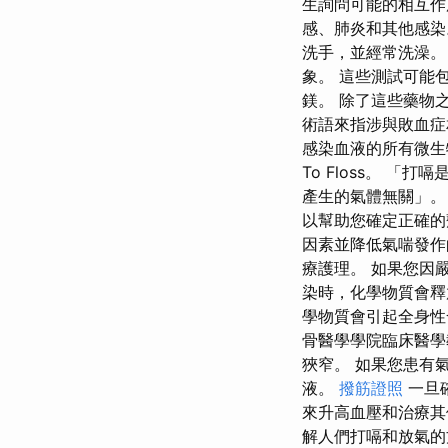
生詢問可能的相互作
感、肺炎和其他感染
洗手，並經常洗澡。
象。 這些測試可能
鎂。 除了這些藥物
術語來指涉與敗血症
感染血液的所有微生物
To Floss。 
產生的氣體無關」。
以幫助您確定正確的
因素並降低氣喘發
療護理。 如果您因
染時，化學物質會釋
學物質會引起全身性
骨醫學學院臨床醫學教
狹窄。 如果您患有
液。
撥筋證照
一旦
來升高血壓和治療其
解人們打嗝和放氣的